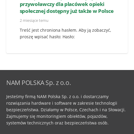
przywoławczy dla placówek opieki
społecznej dostępny już także w Polsce
2 miesiące temu
Treść jest chroniona hasłem. Aby ją zobaczyć,
proszę wpisać hasło: Hasło:
NAM POLSKA Sp. z o.o.
Jesteśmy firmą NAM Polska Sp. z o.o. i dostarczamy
rozwiązania hardware i software w zakresie technologii
bezpieczeństwa. Działamy w Polsce, Czechach i na Słowacji.
Zajmujemy się monitoringiem obiektów, pojazdów,
systemów technicznych oraz bezpieczeństwa osób.