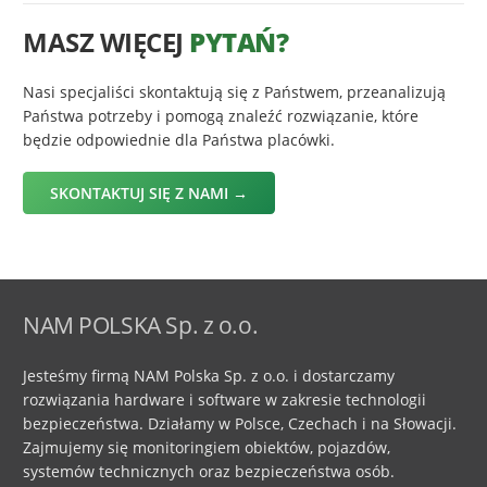
MASZ WIĘCEJ
PYTAŃ?
Nasi specjaliści skontaktują się z Państwem, przeanalizują
Państwa potrzeby i pomogą znaleźć rozwiązanie, które
będzie odpowiednie dla Państwa placówki.
SKONTAKTUJ SIĘ Z NAMI →
NAM POLSKA Sp. z o.o.
Jesteśmy firmą NAM Polska Sp. z o.o. i dostarczamy
rozwiązania hardware i software w zakresie technologii
bezpieczeństwa. Działamy w Polsce, Czechach i na Słowacji.
Zajmujemy się monitoringiem obiektów, pojazdów,
systemów technicznych oraz bezpieczeństwa osób.