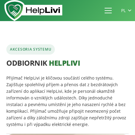
PL
AKCESORIA SYSTEMU
ODBIORNIK
HELPLIVI
Přijímač HelpLivi je klíčovou součástí celého systému.
Zajišťuje spolehlivý příjem a přenos dat z bezdrátových
zařízení do aplikací HelpLivi, kde je personál okamžitě
informován o vzniklých událostech. Díky jednoduché
instalaci a pevnému umístění je jeho nasazení rychlé a bez
komplikací. Přijímač umožňuje připojit neomezený počet
zařízení a díky záložnímu zdroji zajišťuje nepřetržitý provoz
systému i při výpadku elektrické energie.